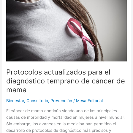
para
el
diagnóstico
temprano
de
cáncer
de
mama
Protocolos actualizados para el
diagnóstico temprano de cáncer de
mama
Bienestar
,
Consultorio
,
Prevención
/
Mesa Editorial
El cáncer de mama continúa siendo una de las principales
causas de morbilidad y mortalidad en mujeres a nivel mundial.
Sin embargo, los avances en la medicina han permitido el
desarrollo de protocolos de diagnóstico más precisos y