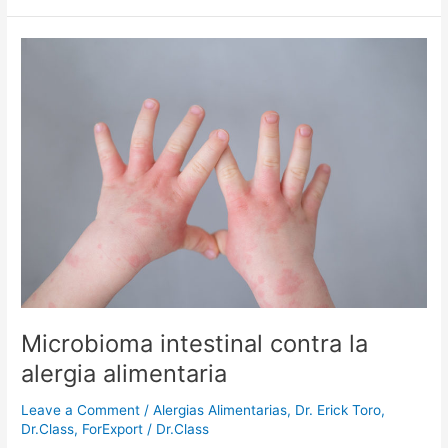
Microbioma
intestinal
contra
la
alergia
alimentaria
Microbioma intestinal contra la
alergia alimentaria
Leave a Comment
/
Alergias Alimentarias
,
Dr. Erick Toro
,
Dr.Class
,
ForExport
/
Dr.Class