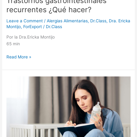
Trastornos gastrointestinales
recurrentes ¿Qué hacer?
Leave a Comment
/
Alergias Alimentarias
,
Dr.Class
,
Dra. Ericka
Montijo
,
ForExport
/
Dr.Class
Por la Dra.Ericka Montijo
65 min
Read More »
Microbioma
intestinal
contra
la
alergia
alimentaria