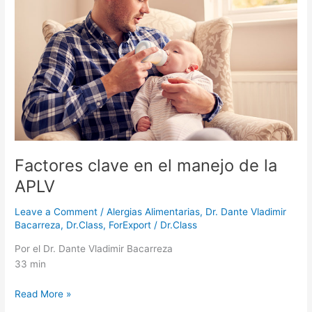
el
manejo
de
la
APLV
Factores clave en el manejo de la
APLV
Leave a Comment
/
Alergias Alimentarias
,
Dr. Dante Vladimir
Bacarreza
,
Dr.Class
,
ForExport
/
Dr.Class
Por el Dr. Dante Vladimir Bacarreza
33 min
Read More »