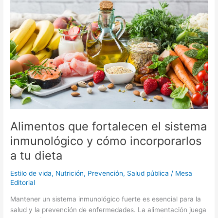
fortalecen
el
sistema
inmunológico
y
cómo
incorporarlos
a
tu
dieta
Alimentos que fortalecen el sistema
inmunológico y cómo incorporarlos
a tu dieta
Estilo de vida
,
Nutrición
,
Prevención
,
Salud pública
/
Mesa
Editorial
Mantener un sistema inmunológico fuerte es esencial para la
salud y la prevención de enfermedades. La alimentación juega