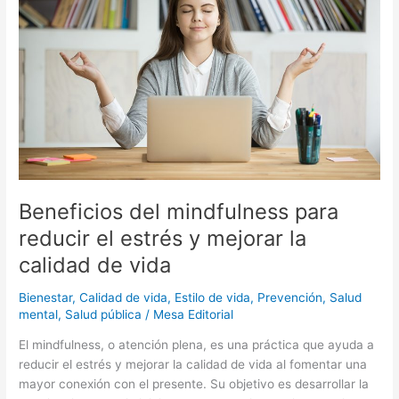
para
reducir
el
estrés
y
mejorar
la
calidad
de
vida
Beneficios del mindfulness para
reducir el estrés y mejorar la
calidad de vida
Bienestar
,
Calidad de vida
,
Estilo de vida
,
Prevención
,
Salud
mental
,
Salud pública
/
Mesa Editorial
El mindfulness, o atención plena, es una práctica que ayuda a
reducir el estrés y mejorar la calidad de vida al fomentar una
mayor conexión con el presente. Su objetivo es desarrollar la