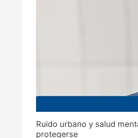
del
sonido
en
el
bienestar
emocional
y
cómo
protegerse
Ruido urbano y salud menta
protegerse