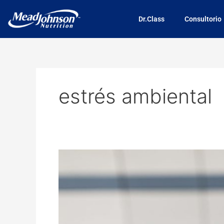
Skip
to
Dr.Class
Consultorio
content
estrés ambiental
Ruido
urbano
y
salud
mental:
Impacto