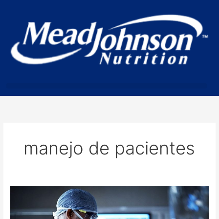
Skip
to
content
manejo de pacientes
Adherencia
al
tratamiento: