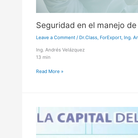
Seguridad en el manejo de
Leave a Comment
/
Dr.Class
,
ForExport
,
Ing. A
Ing. Andrés Velázquez
13 min
Read More »
Seguridad
Digital:
Lo
que