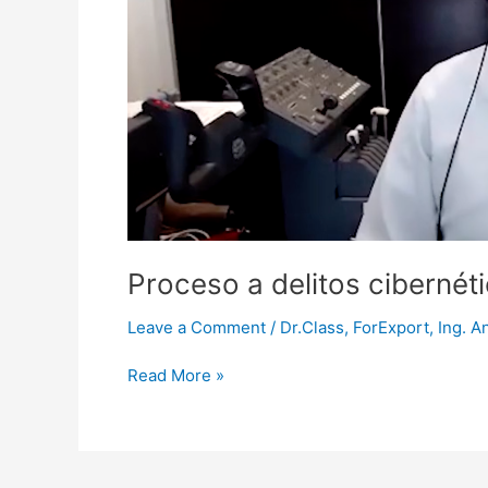
Proceso a delitos cibernét
Leave a Comment
/
Dr.Class
,
ForExport
,
Ing. A
Read More »