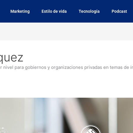
Marketing
Estilo de vida
Tecnología
Podcast
zquez
r nivel para gobiernos y organizaciones privadas en temas de i