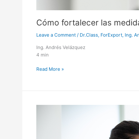
Cómo fortalecer las medid
Leave a Comment
/
Dr.Class
,
ForExport
,
Ing. A
Ing. Andrés Velázquez
4 min
Read More »
Seguridad
en
el
manejo
de