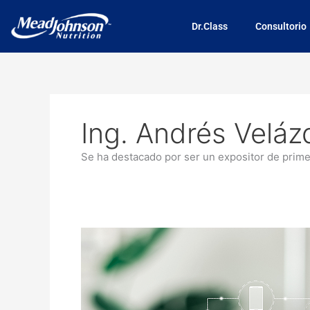
Skip
to
Dr.Class
Consultorio
content
Ing. Andrés Velá
Se ha destacado por ser un expositor de prime
Cómo
fortalecer
las
medidas
de